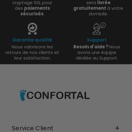
cryptage SSL pour
sera
livrée
des
paiements
gratuitement
à votre
sécurisés
.
domicile.
Garantie qualité
Support
Nous valorisons les
Besoin d'aide ?
Nous
retours de nos clients et
avons une équipe
leur satisfaction.
dédiée au Support.
Service Client