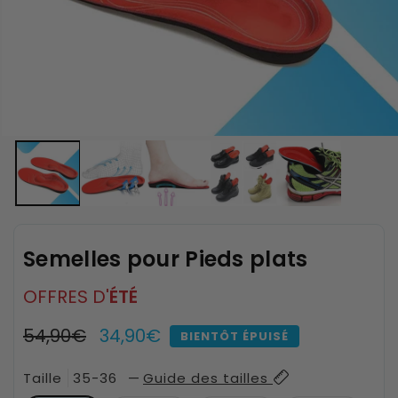
Semelles pour Pieds plats
OFFRES D'
ÉTÉ
Prix
54,90€
Prix
34,90€
BIENTÔT ÉPUISÉ
habituel
promotionnel
Taille
35-36
—
Guide des tailles