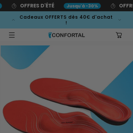
Ignorer et
OFFRES D'ÉTÉ
OFFRES
Jusqu'à -30%
passer au
contenu
Cadeaux OFFERTS dès 40€ d'achat
Livrais
!
Panier
Passer aux
informations
produits